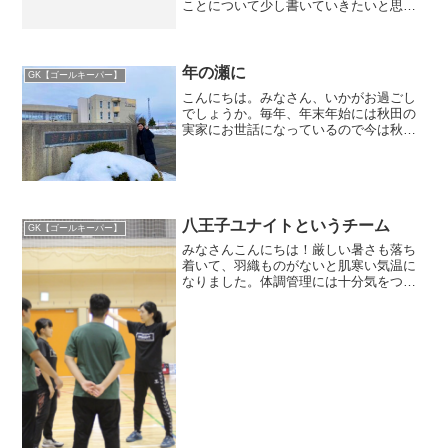
ことについて少し書いていきたいと思い
ます。スポーツは怪我やアクシデントが
つきものですが、ことハンドボールのGK
が顔面にシュートを受けることについ
て、もしかして軽...
年の瀬に
GK【ゴールキーパー】
こんにちは。みなさん、いかがお過ごし
でしょうか。毎年、年末年始には秋田の
実家にお世話になっているので今は秋田
のお家でのんびりと過ごしています☕️た
だ今年は秋田の実家に帰る前に、GK指導
をしました！本当は去年実現したかった
のですが、豪雪で断念...
八王子ユナイトというチーム
GK【ゴールキーパー】
みなさんこんにちは！厳しい暑さも落ち
着いて、羽織ものがないと肌寒い気温に
なりました。体調管理には十分気をつけ
てくださいね！さて、先週末に東京都八
王子市を拠点にしている、八王子ユナイ
トというチームの練習に少しお邪魔させ
てもらいました。昨年度、...