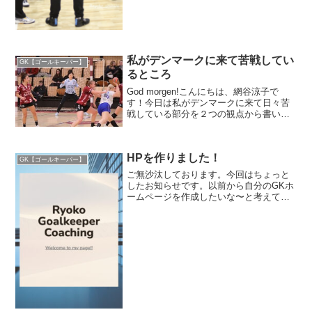
私がデンマークに来て苦戦してい
GK【ゴールキーパー】
るところ
God morgen!こんにちは、網谷涼子で
す！今日は私がデンマークに来て日々苦
戦している部分を２つの観点から書いて
いこうと思います。まずは１つ目、シュ
ートについて。・簡単なシュートでもス
ピードとパワー負けしてしまうこれは本
HPを作りました！
当に悔しいです！...
GK【ゴールキーパー】
ご無沙汰しております。今回はちょっと
したお知らせです。以前から自分のGKホ
ームページを作成したいな〜と考えてお
り、やっと形にしました！このホームペ
ージを見てくださる方々のGK指導のお役
に立てたら嬉しいです。そして自分自身
のコーチングを整理す...