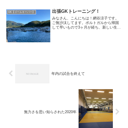
出張GKトレーニング！
GK【ゴールキーパー】
みなさん、こんにちは！網谷涼子です。
ご無沙汰してます。ポルトガルから帰国
して早いもので3ヶ月が経ち、新しい生活
に少しずつ、少しずつ慣れてきたところ
です。海外でのシーズン中はハンドボー
ルに没頭する毎日でしたが、こうして日
本に帰国して家族をはじ...
年内の試合を終えて
無力さを思い知らされた2020年