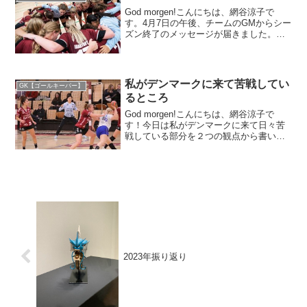
God morgen!こんにちは、網谷涼子で
す。4月7日の午後、チームのGMからシー
ズン終了のメッセージが届きました。
DHFが正式に2019ー2020シーズンを終了
することをお知らせするものでした。結
果はトップリーグの最下位のチームが
1st...
私がデンマークに来て苦戦してい
GK【ゴールキーパー】
るところ
God morgen!こんにちは、網谷涼子で
す！今日は私がデンマークに来て日々苦
戦している部分を２つの観点から書いて
いこうと思います。まずは１つ目、シュ
ートについて。・簡単なシュートでもス
ピードとパワー負けしてしまうこれは本
当に悔しいです！...
2023年振り返り