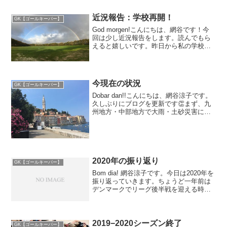
が、同時に新しい選手との...
近況報告：学校再開！
GK【ゴールキーパー】
God morgen!こんにちは、網谷です！今
回は少し近況報告をします。読んでもら
えると嬉しいです。昨日から私の学校が
遂に再開しました！止まっていた時間を
取り戻すかのように、また新しい生活が
始まりそうです。期間は5月27日(水)〜６
月20日...
今現在の状況
GK【ゴールキーパー】
Dobar dan!!こんにちは、網谷涼子です。
久しぶりにブログを更新です👏まず、九
州地方・中部地方で大雨・土砂災害に見
舞われた方々には心からお見舞い申し上
げます。私の地元、岐阜県も甚大な被害
を受けSNS等で流れてくる画像や動画を
見てショッ...
2020年の振り返り
GK【ゴールキーパー】
Bom dia! 網谷涼子です。今日は2020年を
振り返っていきます。ちょうど一年前は
デンマークでリーグ後半戦を迎える時で
した。トップリーグに上がるためにチー
ムが燃えていた頃。個人的にはチャンス
も増えてきていた時。自分にとってはこ
れから！と...
2019−2020シーズン終了
GK【ゴールキーパー】