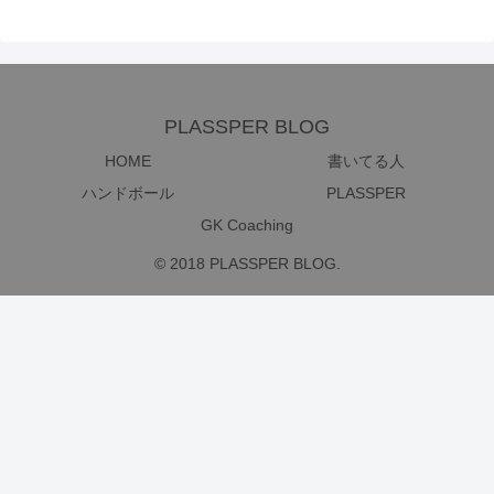
PLASSPER BLOG
HOME
書いてる人
ハンドボール
PLASSPER
GK Coaching
© 2018 PLASSPER BLOG.