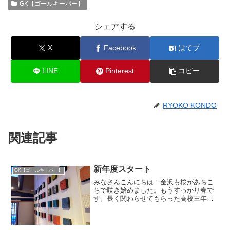
GK【ゴールキーパー】
シェアする
X
Facebook
はてブ
LINE
Pinterest
コピー
RYOKO KONDO
関連記事
新年度スタート
GK【ゴールキーパー】
みなさんこんにちは！金沢も桜があちこ
ちで咲き始めました。もうすっかり春で
す。長く関わらせてもらった高校三年生
のGKたちが卒業し、チームから送り出し
たと思ったら、あっという間に新年度が
スタート。寂しさはまだまだあります